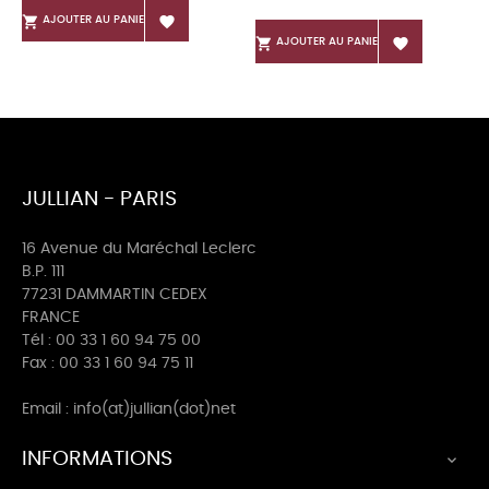


AJOUTER AU PANIER


AJOUTER AU PANIER
JULLIAN - PARIS
16 Avenue du Maréchal Leclerc
B.P. 111
77231 DAMMARTIN CEDEX
FRANCE
Tél : 00 33 1 60 94 75 00
Fax : 00 33 1 60 94 75 11
Email : info(at)jullian(dot)net
INFORMATIONS
