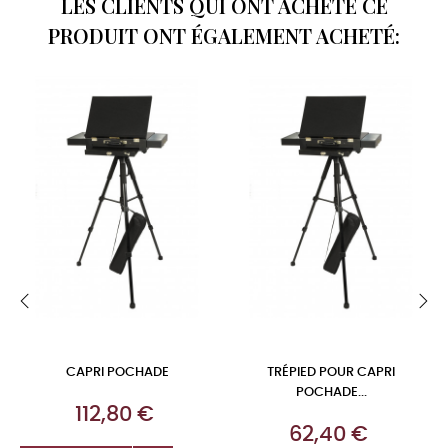
LES CLIENTS QUI ONT ACHETÉ CE
PRODUIT ONT ÉGALEMENT ACHETÉ:
‹
›
CAPRI POCHADE
TRÉPIED POUR CAPRI
POCHADE...
Prix
112,80 €
Prix
62,40 €