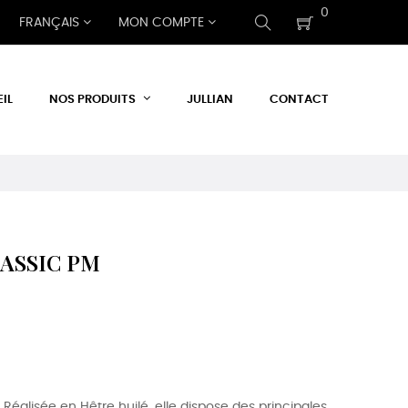
0
FRANÇAIS
MON COMPTE
IL
NOS PRODUITS
JULLIAN
CONTACT
CLASSIC PM
 Réalisée en Hêtre huilé, elle dispose des principales