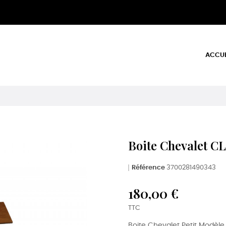
ACCUE
Boite Chevalet 
Référence
3700281490343
180,00 €
TTC
Boite Chevalet Petit Modèle.