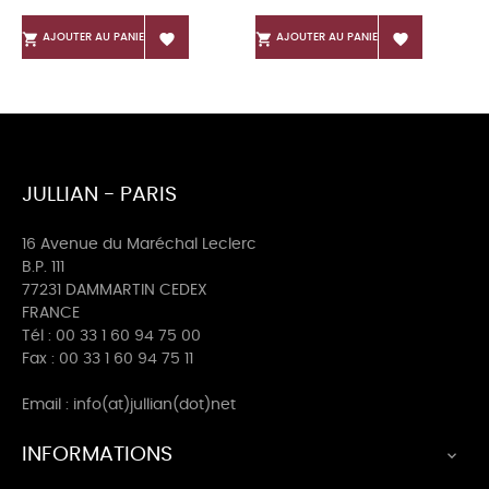




AJOUTER AU PANIER
AJOUTER AU PANIER
JULLIAN - PARIS
16 Avenue du Maréchal Leclerc
B.P. 111
77231 DAMMARTIN CEDEX
FRANCE
Tél : 00 33 1 60 94 75 00
Fax : 00 33 1 60 94 75 11
Email : info(at)jullian(dot)net
INFORMATIONS
